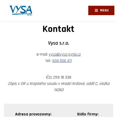
MENU
Kontakt
Vysa s.r.o.
e-mail:
vysa@vysa-pytle.cz
tel.:
604 506 411
IČO: 259 18 338
Zápis v OR u Krajského soudu v Hradci Králové, oddíl C, vložka
14360
Adresa provozovny:
Sídlo firmy: