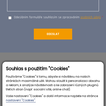
Odesláním formuláře souhlasím se zpracováním
osobních údajů
Souhlas s použitím "Cookies"
Používáme "Cookies" k tomu, abyste si návštěvu na našich
stránkách maximálně užili. Mohou sloužit k personalizaci obsahu
a reklam, k analýze návštěvnosti a ke zobrazení různých pluginů
třetích stran (např. socialní sítě, online chat).
Vaše nastavení "Cookies" a další informace najdete na stránce
Nastavit cookies
nastavení "Cookies".